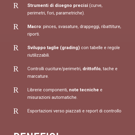
R
Strumenti di disegno precisi
(curve,
perimetri, fori, parametriche).
R
Macro
: pinces, svasature, drappeggi, ribattiture,
riporti.
R
Sviluppo taglie (grading)
con tabelle e regole
riutilizzabili.
R
Controlli cuciture/perimetri,
drittofilo
, tache e
marcature.
R
Librerie componenti,
note tecniche
e
misurazioni automatiche.
R
Esportazioni verso piazzati e report di controllo